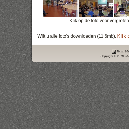
Klik op de foto voor vergrote
Wilt u alle foto's downloaden (11,6mb),
Klik 
Total: 16
Copyright © 2010 - Al