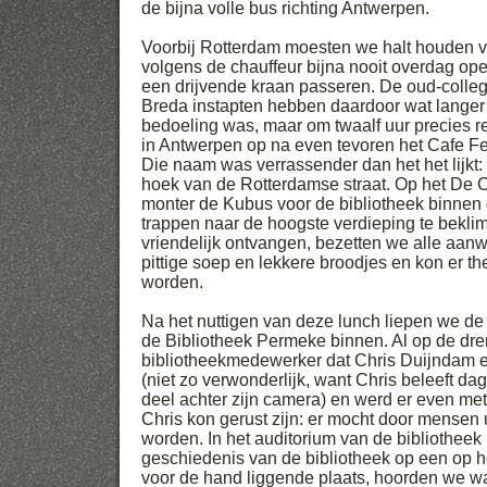
de bijna volle bus richting Antwerpen.
Voorbij Rotterdam moesten we halt houden v
volgens de chauffeur bijna nooit overdag ope
een drijvende kraan passeren. De oud-collega
Breda instapten hebben daardoor wat lange
bedoeling was, maar om twaalf uur precies 
in Antwerpen op na even tevoren het Cafe Fe
Die naam was verrassender dan het het lijkt: 
hoek van de Rotterdamse straat. Op het De 
monter de Kubus voor de bibliotheek binnen
trappen naar de hoogste verdieping te bekl
vriendelijk ontvangen, bezetten we alle aan
pittige soep en lekkere broodjes en kon er t
worden.
Na het nuttigen van deze lunch liepen we de
de Bibliotheek Permeke binnen. Al op de dr
bibliotheekmedewerker dat Chris Duijndam ee
(niet zo verwonderlijk, want Chris beleeft da
deel achter zijn camera) en werd er even me
Chris kon gerust zijn: er mocht door mensen 
worden. In het auditorium van de bibliotheek
geschiedenis van de bibliotheek op een op he
voor de hand liggende plaats, hoorden we w