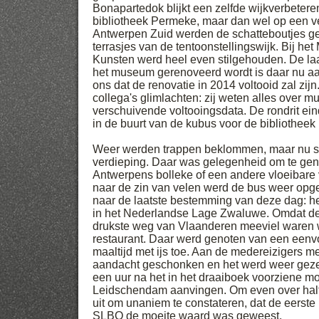
Bonapartedok blijkt een zelfde wijkverbetere
bibliotheek Permeke, maar dan wel op een ve
Antwerpen Zuid werden de schatteboutjes ge
terrasjes van de tentoonstellingswijk. Bij h
Kunsten werd heel even stilgehouden. De laat
het museum gerenoveerd wordt is daar nu aa
ons dat de renovatie in 2014 voltooid zal zi
collega's glimlachten: zij weten alles over 
verschuivende voltooingsdata. De rondrit ei
in de buurt van de kubus voor de bibliothee
Weer werden trappen beklommen, maar nu sle
verdieping. Daar was gelegenheid om te gen
Antwerpens bolleke of een andere vloeibare 
naar de zin van velen werd de bus weer opg
naar de laatste bestemming van deze dag: h
in het Nederlandse Lage Zwaluwe. Omdat de
drukste weg van Vlaanderen meeviel waren w
restaurant. Daar werd genoten van een ee
maaltijd met ijs toe. Aan de medereizigers 
aandacht geschonken en het werd weer gezell
een uur na het in het draaiboek voorziene m
Leidschendam aanvingen. Om even over half
uit om unaniem te constateren, dat de eerste
SLBO de moeite waard was geweest.