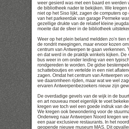
weer gesierd was met een baard en werden
de bibliotheek nader te bekijken. We kregen u
niet op het Siso lijkt, zagen de computers op 
van het parkeerdak van garage Permeke wa
gezellige drukte van de relatief kleine jeug
moeite dat de sfeer in de bibliotheek uitstek
Weer op het plein beland meldden zo'n tien m
de rondrit meegingen, maar ervoor kozen om
centrum van Antwerpen te gaan verkennen. 
en dat werd in de praktijk winkels kijken. De
bus weer in om onder leiding van een typis
rondgereden te worden. De gidse bestempel
schatteboutjes en vertelde in een niet afla
zagen. Omdat het centrum van Antwerpen vo
we daaromheen rijden, maar wat we wel zage
ervaren Antwerpenbezoekers nieuw zijn gew
De overdadige gevels van de wijk in de buur
en art nouveau moet eigenlijk te voet bekek
kregen we toch wel een goede indruk van de
We kregen ook bewondering voor de stuurma
Onderweg naar Antwerpen Noord kregen we v
een paar exclusieve restaurants. In het noor
geopende nieuwe museum MAS. Dit opvalle