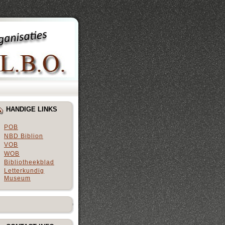
HANDIGE LINKS
POB
NBD Biblion
VOB
WOB
Bibliotheekblad
Letterkundig
Museum