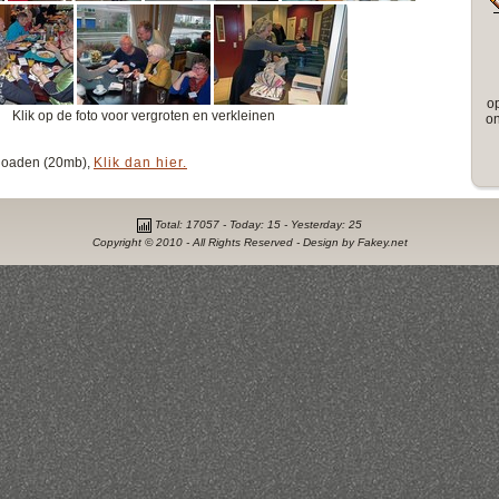
o
Klik op de foto voor vergroten en verkleinen
on
wnloaden (20mb),
Klik dan hier.
Total: 17057 - Today: 15 - Yesterday: 25
Copyright © 2010 - All Rights Reserved - Design by Fakey.net