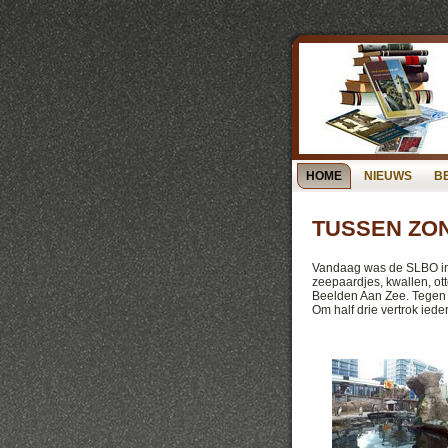
HOME
NIEUWS
B
TUSSEN ZO
Vandaag was de SLBO in 
zeepaardjes, kwallen, ott
Beelden Aan Zee. Tegen 
Om half drie vertrok ied