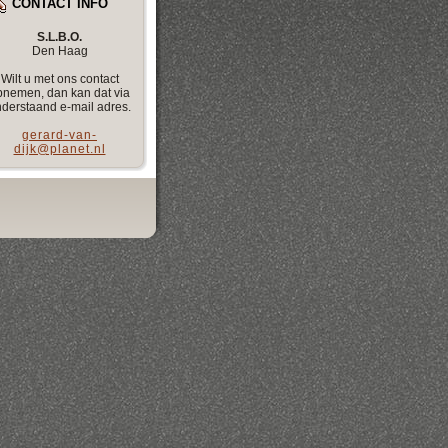
CONTACT INFO
S.L.B.O.
Den Haag
Wilt u met ons contact
pnemen, dan kan dat via
derstaand e-mail adres.
gerard-van-
dijk@planet.nl